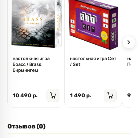
настольная игра
настольная игра Сет
наст
Брасс / Brass.
/ Set
Пере
Бирмингем
10 490 р.
1 490 р.
999
Отзывов (0)