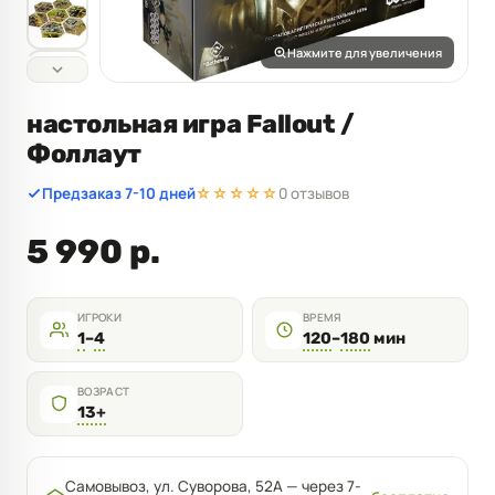
Нажмите для увеличения
настольная игра Fallout /
Фоллаут
Предзаказ 7-10 дней
☆☆☆☆☆
0 отзывов
5 990 р.
ИГРОКИ
ВРЕМЯ
1
–
4
120
–
180
мин
ВОЗРАСТ
13+
Самовывоз, ул. Суворова, 52А — через 7-