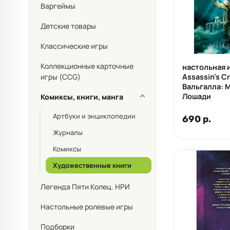
Варгеймы
Детские товары
Классические игры
Коллекционные карточные
настольная 
игры (CCG)
Assassin's C
Вальгалла: 
Лошади
Комиксы, книги, манга
Артбуки и энциклопедии
690 р.
Журналы
Комиксы
Художественные книги
Легенда Пяти Колец. НРИ
Настольные ролевые игры
Подборки