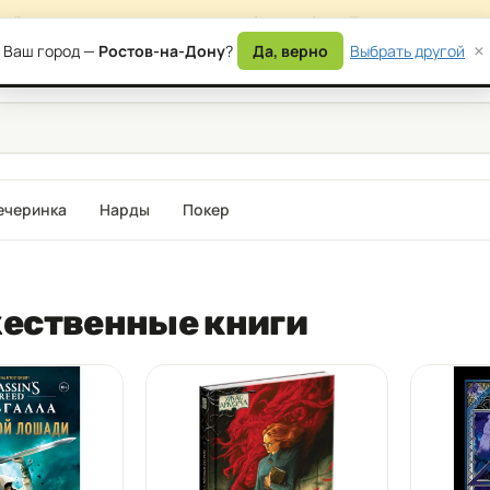
сайта — возможны временные ошибки в работе. Приносим извинени
×
Ваш город —
Ростов-на-Дону
?
Да, верно
Выбрать другой
) 177-87-17
Дост
ечеринка
Нарды
Покер
ественные книги