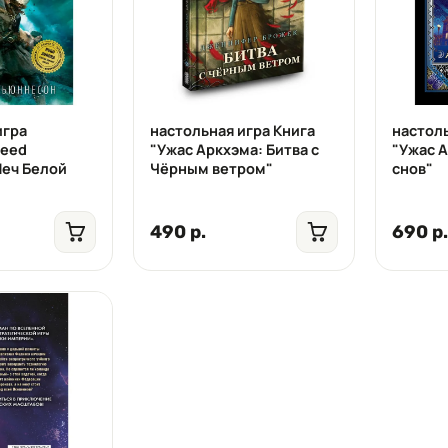
игра
настольная игра Книга
настоль
reed
"Ужас Аркхэма: Битва с
"Ужас 
Меч Белой
Чёрным ветром"
снов"
490 р.
690 р.