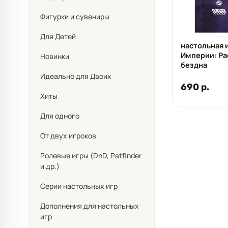
Фигурки и сувениры
Для Детей
настольная 
Империи: Ра
Новинки
бездна
Идеально для Двоих
690 р.
Хиты
Для одного
От двух игроков
Ролевые игры (DnD, Patfinder
и др.)
Серии настольных игр
Дополнения для настольных
игр