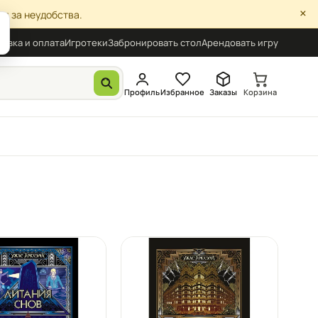
×
я за неудобства.
авка и оплата
Игротеки
Забронировать стол
Арендовать игру
Профиль
Избранное
Заказы
Корзина