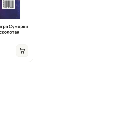
игра Сумерки
сколотая