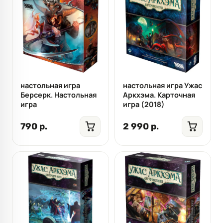
настольная игра
настольная игра Ужас
Берсерк. Настольная
Аркхэма. Карточная
игра
игра (2018)
790 р.
2 990 р.