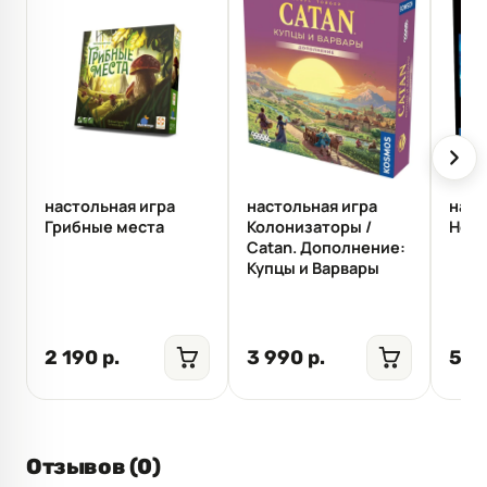
настольная игра
настольная игра
наст
Грибные места
Колонизаторы /
Нечт
Catan. Дополнение:
Купцы и Варвары
2 190 р.
3 990 р.
5 9
Отзывов (0)