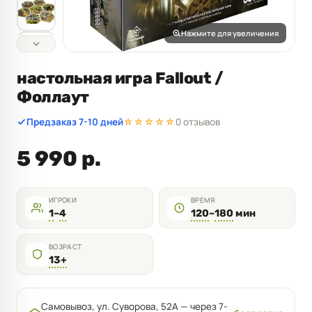
Нажмите для увеличения
настольная игра Fallout /
Фоллаут
Предзаказ 7-10 дней
☆☆☆☆☆
0 отзывов
5 990 р.
ИГРОКИ
ВРЕМЯ
1
–
4
120
–
180
мин
ВОЗРАСТ
13+
Самовывоз, ул. Суворова, 52А — через 7-