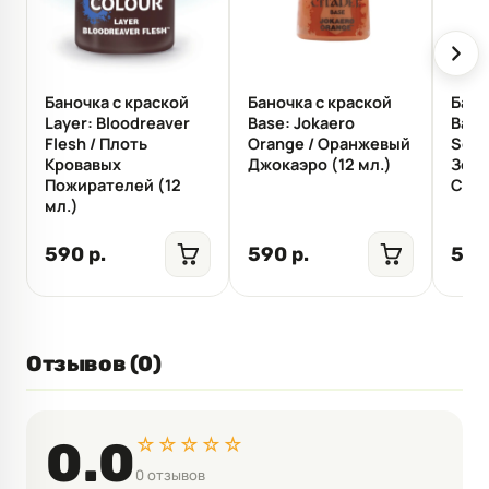
Баночка с краской
Баночка с краской
Бано
Layer: Bloodreaver
Base: Jokaero
Base
Flesh / Плоть
Orange / Оранжевый
Scal
Кровавых
Джокаэро (12 мл.)
Зелё
Пожирателей (12
Стег
мл.)
590 р.
590 р.
590
Отзывов (0)
☆☆☆☆☆
0.0
0 отзывов