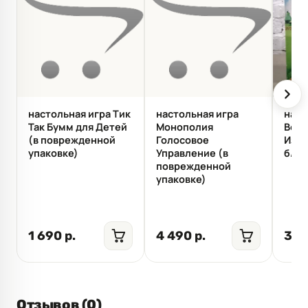
настольная игра Тик
настольная игра
наст
Так Бумм для Детей
Монополия
Вол
(в поврежденной
Голосовое
Изум
упаковке)
Управление (в
б/у
поврежденной
упаковке)
1 690 р.
4 490 р.
300
Отзывов (0)