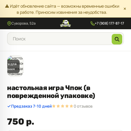
⚠️ Идёт обновление сайта — возможны временные ошибки
×
в работе. Приносим извинения за неудобства.
Суворова, 52а
+7 (908) 177-87-17
жмите для
еличения
настольная игра Чпок (в
поврежденной упаковке)
Предзаказ 7-10 дней
☆☆☆☆☆
0 отзывов
750 р.