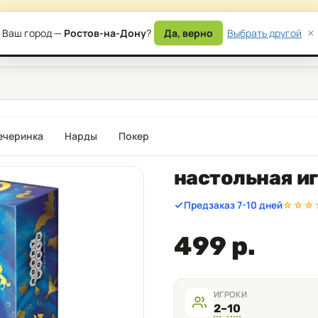
сайта — возможны временные ошибки в работе. Приносим извинени
×
Ваш город —
Ростов-на-Дону
?
Да, верно
Выбрать другой
) 177-87-17
Дост
ечеринка
Нарды
Покер
настольная и
Предзаказ 7-10 дней
☆☆☆
499 р.
ИГРОКИ
2
–
10