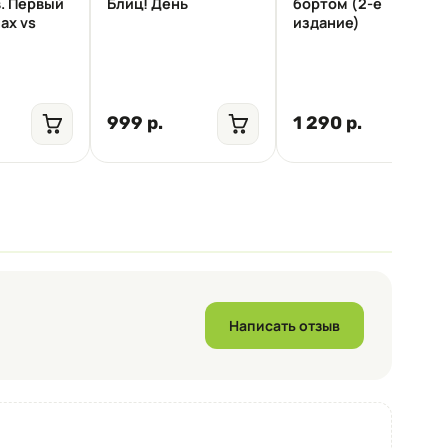
в. Первый
Блиц! День
бортом (2-е
ах vs
издание)
999 р.
1 290 р.
Написать отзыв