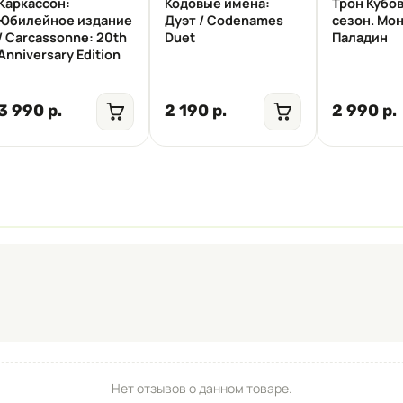
Каркассон:
Кодовые имена:
Трон Кубо
Юбилейное издание
Дуэт / Codenames
сезон. Мон
/ Carcassonne: 20th
Duet
Паладин
Anniversary Edition
3 990 р.
2 190 р.
2 990 р.
Нет отзывов о данном товаре.