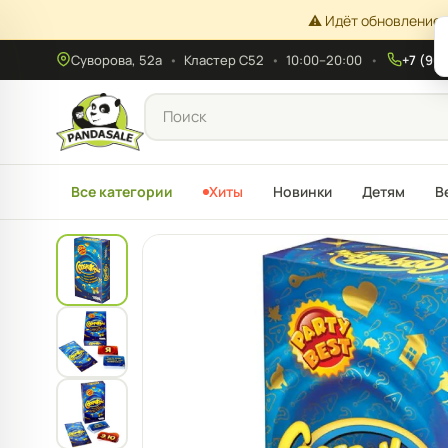
⚠️ Идёт обновление 
Суворова, 52а
•
Кластер С52
•
10:00–20:00
+7 (908
Все категории
Хиты
Новинки
Детям
В