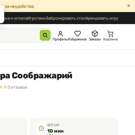
×
я за неудобства.
авка и оплата
Игротеки
Забронировать стол
Арендовать игру
Профиль
Избранное
Заказы
Корзина
гра Соображарий
☆☆
0 отзывов
ВРЕМЯ
10
мин