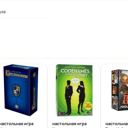
укв
настольная игра
настольная игра
настольна