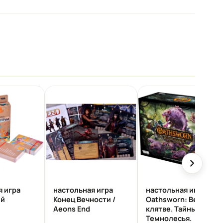
я игра
настольная игра
настольная игра
ий
Конец Вечности /
Oathsworn: Верные
Aeons End
клятве. Тайны
Темнолесья.