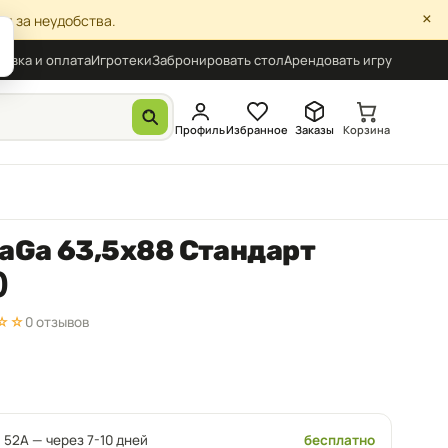
×
я за неудобства.
авка и оплата
Игротеки
Забронировать стол
Арендовать игру
Профиль
Избранное
Заказы
Корзина
aGa 63,5x88 Стандарт
)
☆☆
0 отзывов
 52А — через 7-10 дней
бесплатно