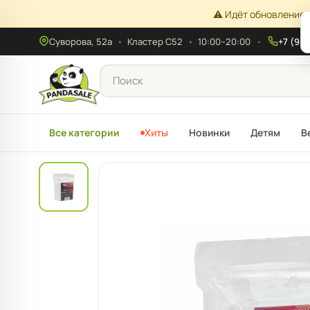
⚠️ Идёт обновление 
Суворова, 52а
•
Кластер С52
•
10:00–20:00
+7 (908
Все категории
Хиты
Новинки
Детям
В