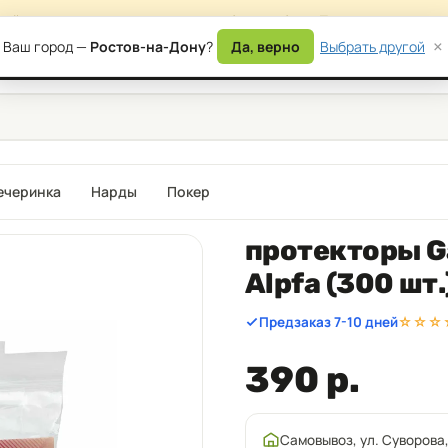
сайта — возможны временные ошибки в работе. Приносим извинени
×
Ваш город —
Ростов-на-Дону
?
Да, верно
Выбрать другой
) 177-87-17
Дост
ечеринка
Нарды
Покер
протекторы G
Alpfa (300 шт.
Предзаказ 7-10 дней
☆☆☆
390 р.
Самовывоз, ул. Суворова,