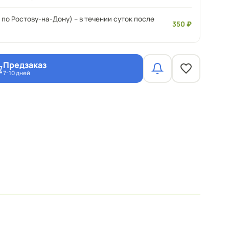
 по Ростову-на-Дону) – в течении суток после
350 ₽
Предзаказ
7-10 дней