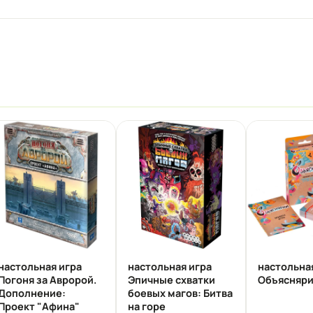
настольная игра
настольная игра
настольна
Погоня за Авророй.
Эпичные схватки
Объясняр
Дополнение:
боевых магов: Битва
Проект "Афина"
на горе