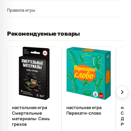
Правила игры
Рекомендуемые товары
настольная игра
настольная игра
наст
Смертельные
Перекати-слово
Стра
материалы: Семь
Доп
грехов
Руса