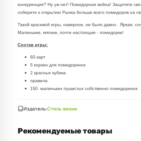
конкуренция? Ну уж нет! Помидорная война! Защитите сво
соберите к открытию Рынка больше всего помидоров на св
Такой красивой игры, наверное, не было давно.. Яркая, соч
Маленькие, мягкие, почти настоящие - помидорки!
Состав игры:
60 карт
5 корзин для помидоринок
2 красных кубика
правила
150 маленьких пушистых собственно помидоринок
Издатель:
Стиль жизни
Рекомендуемые товары