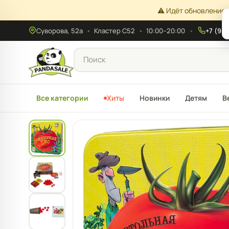
⚠️ Идёт обновление 
Суворова, 52а
•
Кластер С52
•
10:00–20:00
+7 (908
Все категории
Хиты
Новинки
Детям
В