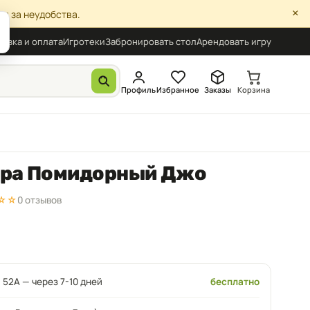
×
я за неудобства.
авка и оплата
Игротеки
Забронировать стол
Арендовать игру
Профиль
Избранное
Заказы
Корзина
гра Помидорный Джо
☆☆
0 отзывов
 52А — через 7-10 дней
бесплатно