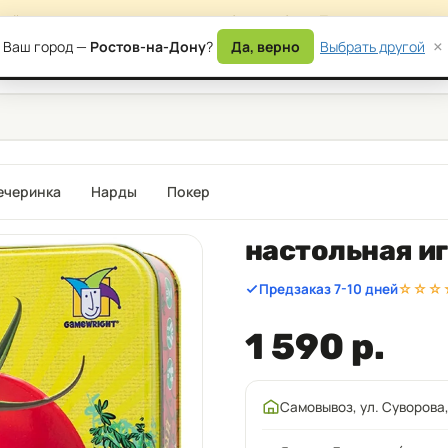
сайта — возможны временные ошибки в работе. Приносим извинени
×
Ваш город —
Ростов-на-Дону
?
Да, верно
Выбрать другой
) 177-87-17
Дост
ечеринка
Нарды
Покер
настольная и
Предзаказ 7-10 дней
☆☆☆
1 590 р.
Самовывоз, ул. Суворова,