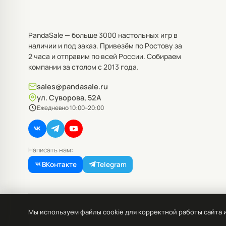
PandaSale — больше 3000 настольных игр в
наличии и под заказ. Привезём по Ростову за
2 часа и отправим по всей России. Собираем
компании за столом с 2013 года.
sales@pandasale.ru
ул. Суворова, 52А
Ежедневно 10:00–20:00
Написать нам:
ВКонтакте
Telegram
© PandaSale, 2026. Все права защищены.
Мы используем файлы cookie для корректной работы сайта 