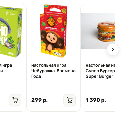
я игра
настольная игра
настольная игра
ки
Чебурашка. Времена
Супер Бургер /
Года
Super Burger
299 р.
1 390 р.