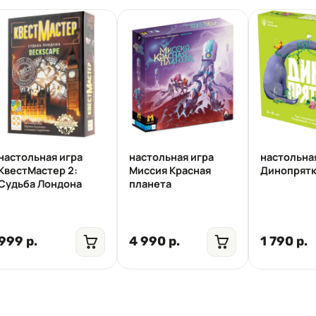
настольная игра
настольная игра
настольна
КвестМастер 2:
Миссия Красная
Динопрят
Судьба Лондона
планета
999 р.
4 990 р.
1 790 р.