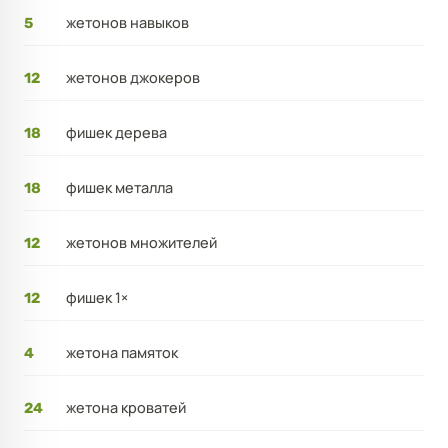
жетонов навыков
5
жетонов джокеров
12
фишек дерева
18
фишек металла
18
жетонов множителей
12
фишек 1×
12
жетона памяток
4
жетона кроватей
24