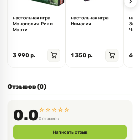
настольная игра
настольная игра
наст
Монополия. Рик и
Нималия
Зона
Морти
Чер
3 990 р.
1 350 р.
6 9
Отзывов (0)
☆☆☆☆☆
0.0
0 отзывов
Написать отзыв