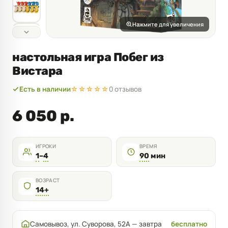
Нажмите для увеличения
настольная игра Побег из
Вистара
Есть в наличии
☆☆☆☆☆
0 отзывов
6 050 р.
ИГРОКИ
ВРЕМЯ
1
–
4
90
мин
ВОЗРАСТ
14+
Самовывоз, ул. Суворова, 52А — завтра
бесплатно