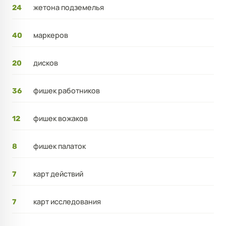
жетона подземелья
24
маркеров
40
дисков
20
фишек работников
36
фишек вожаков
12
фишек палаток
8
карт действий
7
карт исследования
7