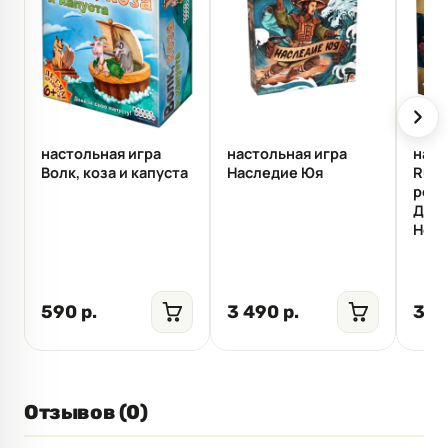
настольная игра
настольная игра
наст
Волк, коза и капуста
Наследие Юя
Rune
реда
Доп
Нер
590 р.
3 490 р.
3 4
Отзывов (0)