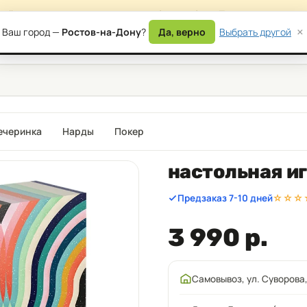
сайта — возможны временные ошибки в работе. Приносим извинени
×
Ваш город —
Ростов-на-Дону
?
Да, верно
Выбрать другой
) 177-87-17
Дост
ечеринка
Нарды
Покер
настольная и
Предзаказ 7-10 дней
☆☆☆
3 990 р.
Самовывоз, ул. Суворова,