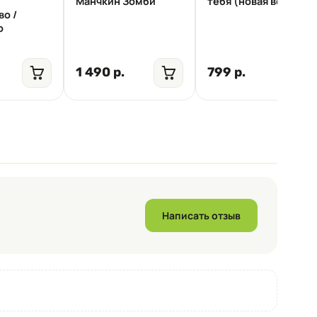
Манчкин Зомби
тебя (новая версия)
во /
o
1 490 р.
799 р.
Написать отзыв