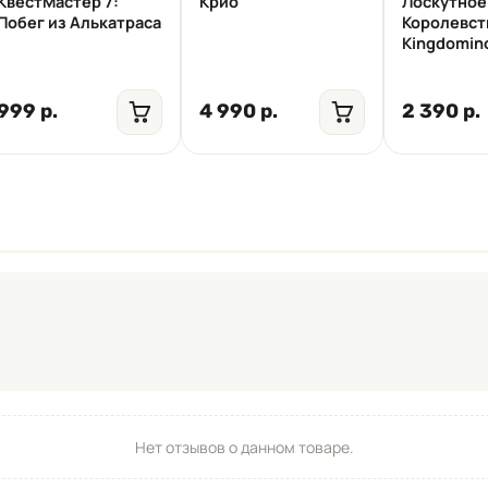
КвестМастер 7:
Крио
Лоскутное
Побег из Алькатраса
Королевст
Kingdomin
999 р.
4 990 р.
2 390 р.
Нет отзывов о данном товаре.