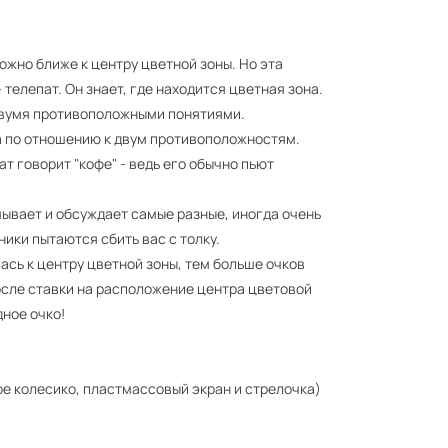
ожно ближе к центру цветной зоны. Но эта
 телепат. Он знает, где находится цветная зона.
 двумя противоположными понятиями.
на по отношению к двум противоположностям.
ат говорит "кофе" - ведь его обычно пьют
мывает и обсуждает самые разные, иногда очень
ники пытаются сбить вас с толку.
ась к центру цветной зоны, тем больше очков
осле ставки на расположение центра цветовой
дное очко!
ое колесико, пластмассовый экран и стрелочка)