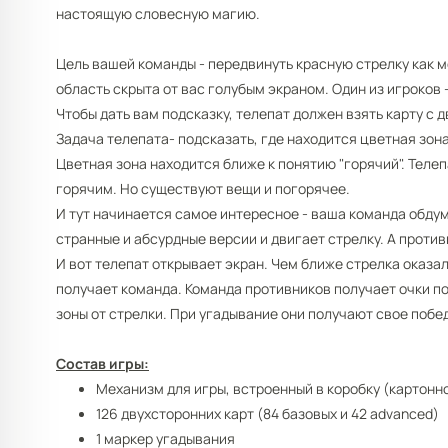
настоящую словесную магию.
Цель вашей команды - передвинуть красную стрелку как м
область скрыта от вас голубым экраном. Один из игроков -
Чтобы дать вам подсказку, телепат должен взять карту с
Задача телепата- подсказать, где находится цветная зо
Цветная зона находится ближе к понятию "горячий". Телеп
горячим. Но существуют вещи и погорячее.
И тут начинается самое интересное - ваша команда обду
странные и абсурдные версии и двигает стрелку. А против
И вот телепат открывает экран. Чем ближе стрелка оказал
получает команда. Команда противников получает очки п
зоны от стрелки. При угадывание они получают свое побе
Состав игры:
Механизм для игры, встроенный в коробку (картонн
126 двухсторонних карт (84 базовых и 42 advanced)
1 маркер угадывания