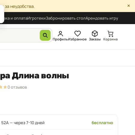
×
я за неудобства.
авка и оплата
Игротеки
Забронировать стол
Арендовать игру
Профиль
Избранное
Заказы
Корзина
гра Длина волны
☆☆
0 отзывов
 52А — через 7-10 дней
бесплатно