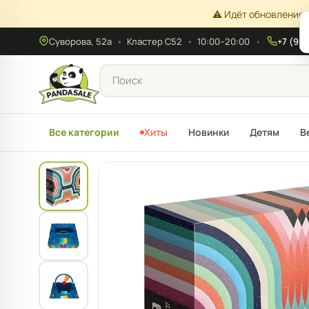
⚠️ Идёт обновление 
Суворова, 52а
•
Кластер С52
•
10:00–20:00
+7 (908
Все категории
Хиты
Новинки
Детям
В