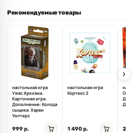
Рекомендуемые товары
настольная игра
настольная игра
наст
Ужас Аркхэма.
Кортекс 2
Остр
Карточная игра.
Допо
Дополнение: Колода
Джон
сыщика. Харви
Уолтерс
999 р.
1 490 р.
2 4