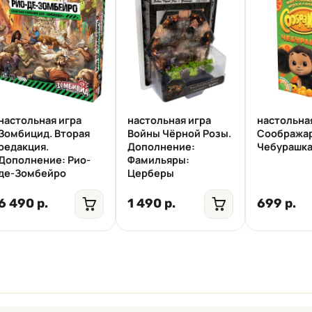
настольная игра
настольная игра
настольна
Зомбицид. Вторая
Войны Чёрной Розы.
Сообража
редакция.
Дополнение:
Чебурашк
Дополнение: Рио-
Фамильяры:
де-Зомбейро
Церберы
6 490 р.
1 490 р.
699 р.