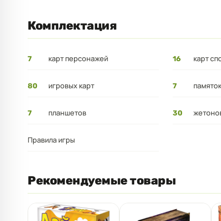
Комплектация
карт персонажей
карт сп
7
16
игровых карт
памято
80
7
планшетов
жетоно
7
30
Правила игры
Рекомендуемые товары