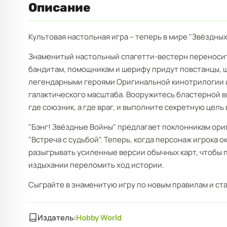
Описание
Культовая настольная игра – теперь в мире "Звёздных
Знаменитый настольный спагетти-вестерн переноситс
бандитам, помощникам и шерифу придут повстанцы, ш
легендарными героями Оригинальной кинотрилогии и
галактического масштаба. Вооружитесь бластерной в
где союзник, а где враг, и выполните секретную цель
"Бэнг! Звёздные Войны" предлагает поклонникам ори
"Встреча с судьбой". Теперь, когда персонаж игрока о
разыгрывать усиленные версии обычных карт, чтобы 
издыхании переломить ход истории.
Сыграйте в знаменитую игру по новым правилам и ст
Издатель:
Hobby World