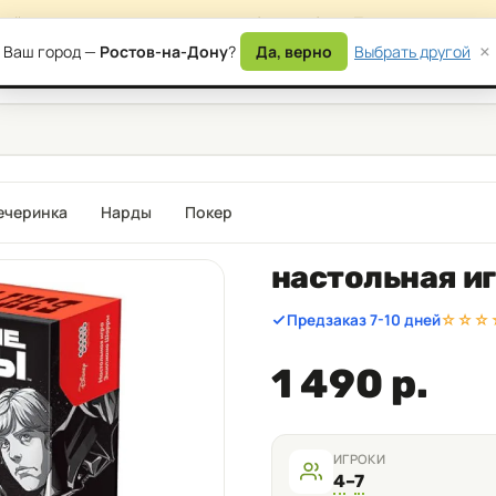
сайта — возможны временные ошибки в работе. Приносим извинени
×
Ваш город —
Ростов-на-Дону
?
Да, верно
Выбрать другой
) 177-87-17
Дост
ечеринка
Нарды
Покер
настольная и
Предзаказ 7-10 дней
☆☆☆
1 490 р.
ИГРОКИ
4
–
7