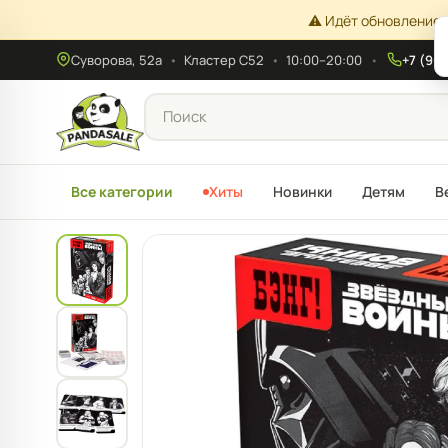
⚠️ Идёт обновление 
Суворова, 52а
•
Кластер С52
•
10:00–20:00
+7 (908
Все категории
Хиты
Новинки
Детям
В