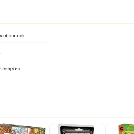
особностей
к
в энергии