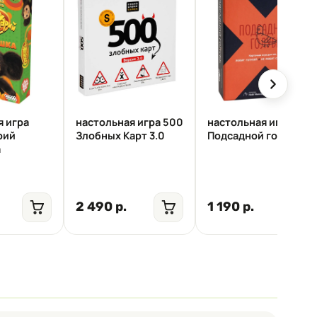
я игра
настольная игра 500
настольная игра
рий
Злобных Карт 3.0
Подсадной голубь
а
2 490 р.
1 190 р.