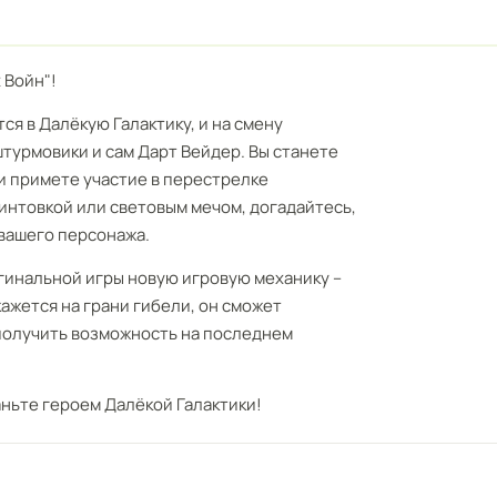
 Войн"!
я в Далёкую Галактику, и на смену
турмовики и сам Дарт Вейдер. Вы станете
 примете участие в перестрелке
интовкой или световым мечом, догадайтесь,
 вашего персонажа.
гинальной игры новую игровую механику –
кажется на грани гибели, он сможет
получить возможность на последнем
аньте героем Далёкой Галактики!