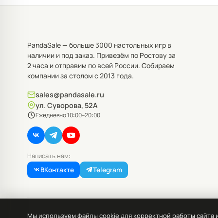
PandaSale — больше 3000 настольных игр в
наличии и под заказ. Привезём по Ростову за
2 часа и отправим по всей России. Собираем
компании за столом с 2013 года.
sales@pandasale.ru
ул. Суворова, 52А
Ежедневно 10:00–20:00
Написать нам:
ВКонтакте
Telegram
© PandaSale, 2026. Все права защищены.
Мы используем файлы cookie для корректной работы сайта 