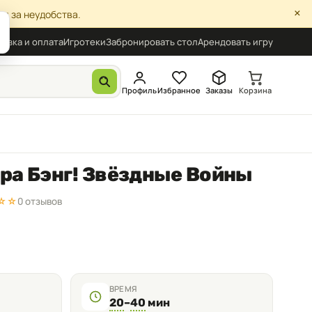
×
я за неудобства.
авка и оплата
Игротеки
Забронировать стол
Арендовать игру
Профиль
Избранное
Заказы
Корзина
гра Бэнг! Звёздные Войны
☆☆
0 отзывов
ВРЕМЯ
20
–
40
мин