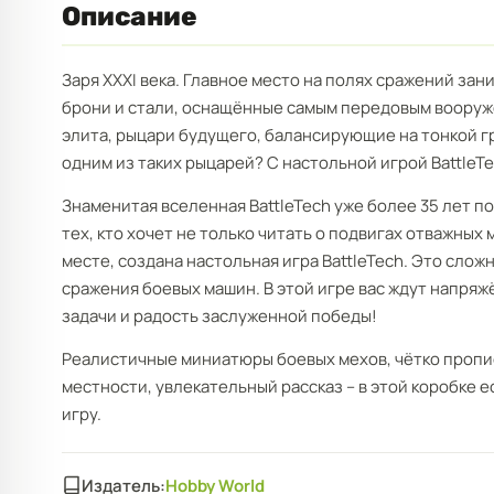
Описание
Заря XXXI века. Главное место на полях сражений за
брони и стали, оснащённые самым передовым вооруж
элита, рыцари будущего, балансирующие на тонкой гр
одним из таких рыцарей? С настольной игрой BattleT
Знаменитая вселенная BattleTech уже более 35 лет 
тех, кто хочет не только читать о подвигах отважных 
месте, создана настольная игра BattleTech. Это сло
сражения боевых машин. В этой игре вас ждут напряж
задачи и радость заслуженной победы!
Реалистичные миниатюры боевых мехов, чётко пропи
местности, увлекательный рассказ – в этой коробке ес
игру.
Издатель:
Hobby World