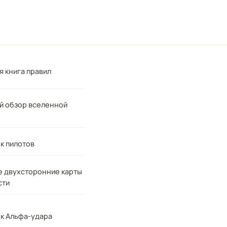
я книга правил
й обзор вселенной
к пилотов
е двухсторонние карты
сти
к Альфа-удара