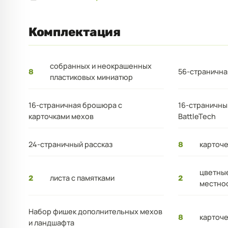
Комплектация
собранных и неокрашенных
56-странична
8
пластиковых миниатюр
16-страничная брошюра с
16-страничны
карточками мехов
BattleTech
24-страничный рассказ
карточе
8
цветны
листа с памятками
2
2
местно
Набор фишек дополнительных мехов
карточе
8
и ландшафта