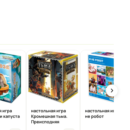
я игра
настольная игра
настольная игра Я
 и капуста
Кромешная тьма.
не робот
Преисподняя