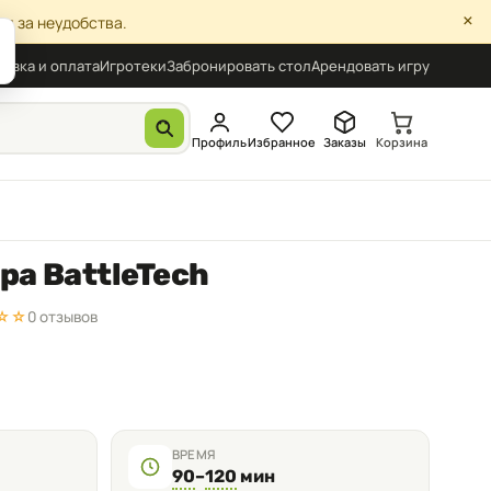
×
я за неудобства.
авка и оплата
Игротеки
Забронировать стол
Арендовать игру
Профиль
Избранное
Заказы
Корзина
ра BattleTech
☆☆
0 отзывов
ВРЕМЯ
90
–
120
мин