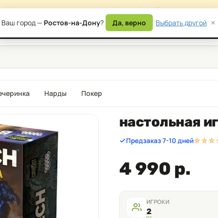
сайта — возможны временные ошибки в работе. Приносим извинени
×
Ваш город —
Ростов-на-Дону
?
Да, верно
Выбрать другой
) 177-87-17
Дост
ечеринка
Нарды
Покер
настольная иг
Предзаказ 7-10 дней
☆☆☆
4 990 р.
ИГРОКИ
2