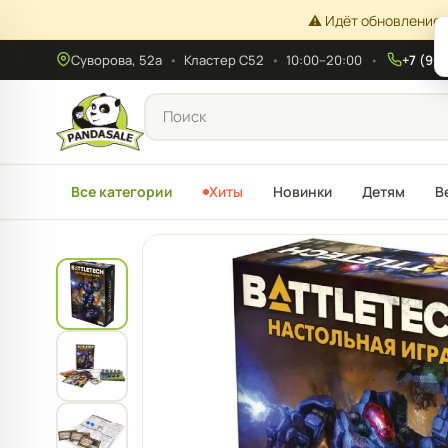
⚠️ Идёт обновление 
Суворова, 52а
•
Кластер С52
•
10:00–20:00
+7 (908
Все категории
Хиты
Новинки
Детям
В