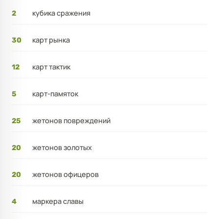
кубика сражения
2
карт рынка
30
карт тактик
12
карт-памяток
5
жетонов повреждений
25
жетонов золотых
20
жетонов офицеров
20
маркера славы
4