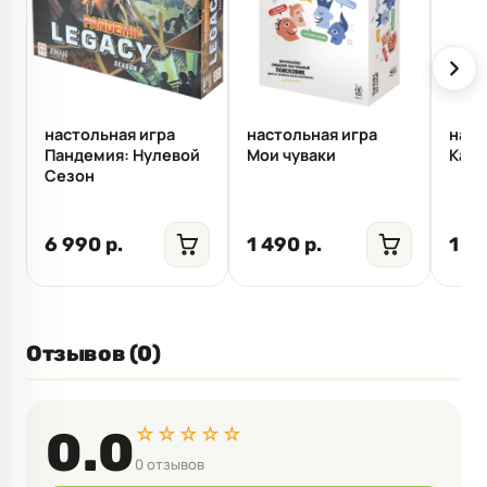
настольная игра
настольная игра
наст
Пандемия: Нулевой
Мои чуваки
Капи
Сезон
6 990 р.
1 490 р.
1 99
Отзывов (0)
☆☆☆☆☆
0.0
0 отзывов