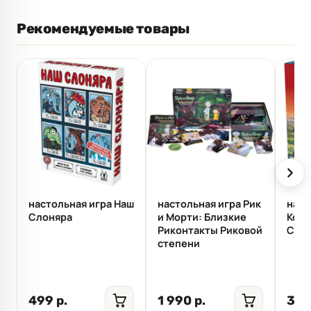
Рекомендуемые товары
настольная игра Наш
настольная игра Рик
наст
Слоняра
и Морти: Близкие
Коло
Риконтакты Риковой
Cata
степени
499 р.
1 990 р.
3 9