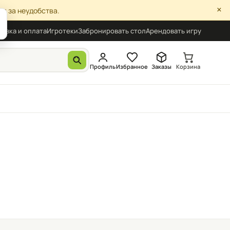
×
я за неудобства.
авка и оплата
Игротеки
Забронировать стол
Арендовать игру
Профиль
Избранное
Заказы
Корзина