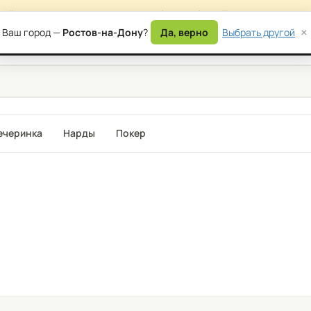
сайта — возможны временные ошибки в работе. Приносим извинени
×
Ваш город —
Ростов-на-Дону
?
Да, верно
Выбрать другой
) 177-87-17
Дост
ечеринка
Нарды
Покер