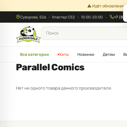
⚠️ Идёт обновление 
Суворова, 52а
•
Кластер С52
•
10:00–20:00
+7 (908
Все категории
Хиты
Новинки
Детям
В
Parallel Comics
Нет ни одного товара данного производителя.