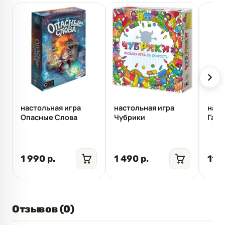
настольная игра
настольная игра
наст
Опасные Слова
Чубрики
Гамб
1 990 р.
1 490 р.
11 6
Отзывов (0)