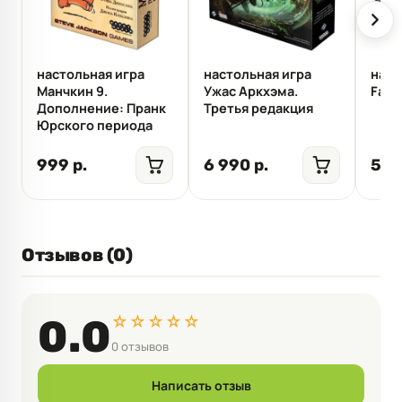
настольная игра
настольная игра
наст
Манчкин 9.
Ужас Аркхэма.
Fall
Дополнение: Пранк
Третья редакция
Юрского периода
999 р.
6 990 р.
5 9
Отзывов (0)
☆☆☆☆☆
0.0
0 отзывов
Написать отзыв