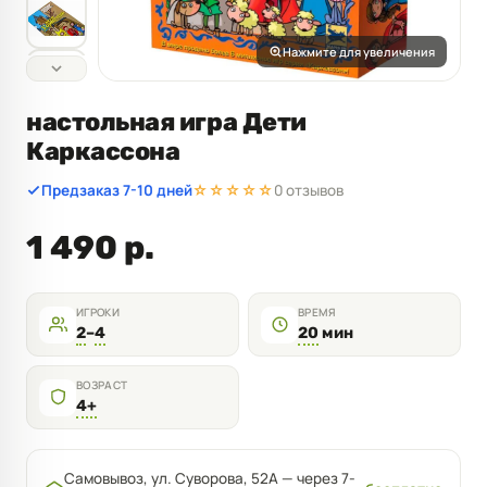
Нажмите для увеличения
настольная игра Дети
Каркассона
Предзаказ 7-10 дней
☆☆☆☆☆
0 отзывов
1 490 р.
ИГРОКИ
ВРЕМЯ
2
–
4
20
мин
ВОЗРАСТ
4+
Самовывоз, ул. Суворова, 52А — через 7-