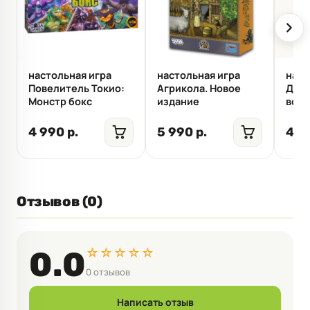
настольная игра
настольная игра
наст
Повелитель Токио:
Агрикола. Новое
Дане
Монстр бокс
издание
всяч
4 990 р.
5 990 р.
499
Отзывов (0)
☆☆☆☆☆
0.0
0 отзывов
Написать отзыв