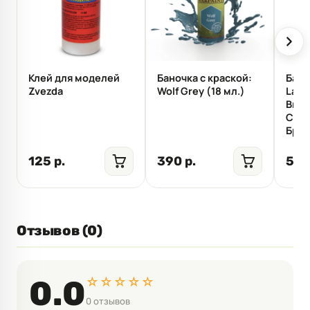
Клей для моделей
Баночка с краской:
Бано
Zvezda
Wolf Grey (18 мл.)
Laye
Bron
Сико
Брон
125 р.
390 р.
590
Отзывов (0)
☆☆☆☆☆
0.0
0 отзывов