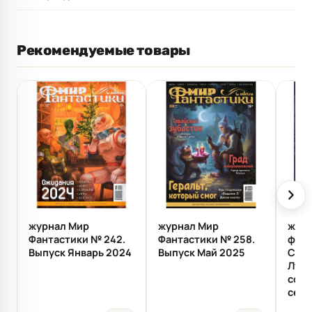
Рекомендуемые товары
журнал Мир
журнал Мир
журн
Фантастики № 242.
Фантастики № 258.
фант
Выпуск Январь 2024
Выпуск Май 2025
Спец
Луч
сов
сер