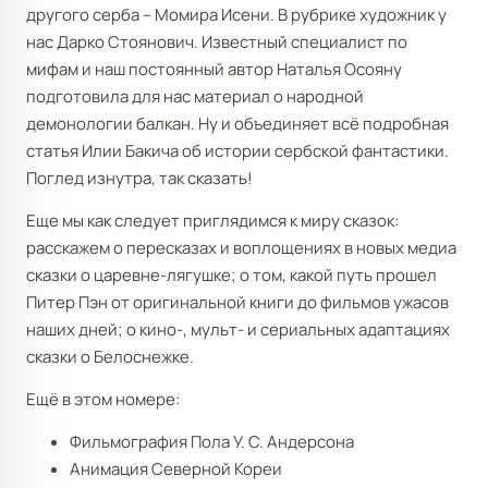
другого серба – Момира Исени. В рубрике художник у
нас Дарко Стоянович. Известный специалист по
мифам и наш постоянный автор Наталья Осояну
подготовила для нас материал о народной
демонологии балкан. Ну и объединяет всё подробная
статья Илии Бакича об истории сербской фантастики.
Поглед изнутра, так сказать!
Еще мы как следует приглядимся к миру сказок:
расскажем о пересказах и воплощениях в новых медиа
сказки о царевне-лягушке; о том, какой путь прошел
Питер Пэн от оригинальной книги до фильмов ужасов
наших дней; о кино-, мульт- и сериальных адаптациях
сказки о Белоснежке.
Ещё в этом номере:
Фильмография Пола У. С. Андерсона
Анимация Северной Кореи