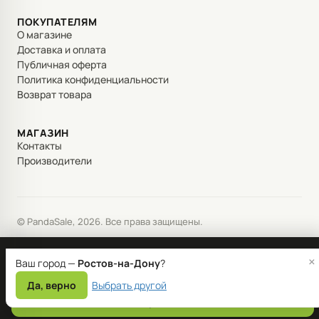
ПОКУПАТЕЛЯМ
О магазине
Доставка и оплата
Публичная оферта
Политика конфиденциальности
Возврат товара
МАГАЗИН
Контакты
Производители
© PandaSale, 2026. Все права защищены.
Мы используем файлы cookie для корректной работы сайта и
×
Ваш город —
Ростов-на-Дону
?
улучшения сервиса. Продолжая пользоваться сайтом, вы
соглашаетесь с
политикой обработки данных
.
Да, верно
Выбрать другой
Принять