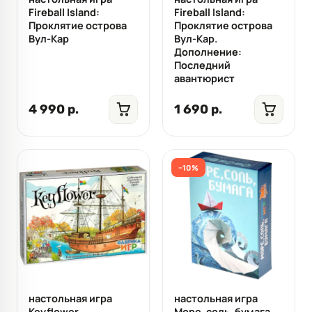
Fireball Island:
Fireball Island:
Проклятие острова
Проклятие острова
Вул-Кар
Вул-Кар.
Дополнение:
Последний
авантюрист
4 990 р.
1 690 р.
−10%
настольная игра
настольная игра
Keyflower
Море, соль, бумага