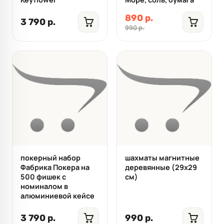
890 р.
3 790 р.
990 р.
покерный набор
шахматы магнитные
Фабрика Покера на
деревянные (29x29
500 фишек с
см)
номиналом в
алюминиевой кейсе
3 790 р.
990 р.