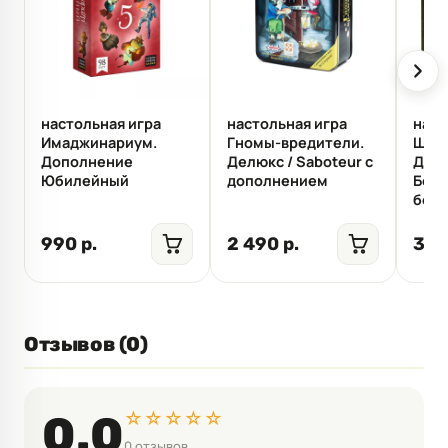
настольная игра
настольная игра
наст
Имаджинариум.
Гномы-вредители.
Шёпо
Дополнение
Делюкс / Saboteur c
Доп
Юбилейный
дополнением
Без
бес
990 р.
2 490 р.
3 6
Отзывов (0)
☆☆☆☆☆
0.0
0 отзывов