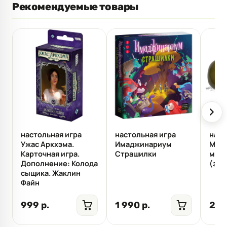
Рекомендуемые товары
настольная игра
настольная игра
наст
Ужас Аркхэма.
Имаджинариум
Мафи
Карточная игра.
Страшилки
маск
Дополнение: Колода
(зол
сыщика. Жаклин
Файн
999 р.
1 990 р.
290