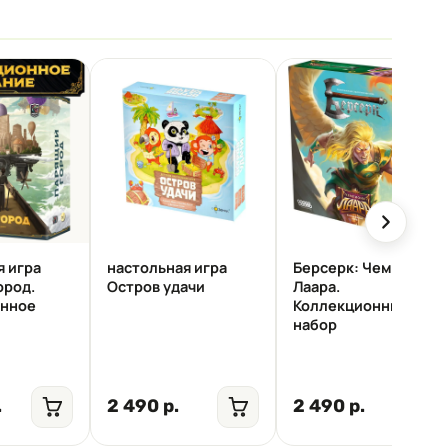
я игра
настольная игра
Берсерк: Чемпионы
ород.
Остров удачи
Лаара.
онное
Коллекционный
набор
.
2 490 р.
2 490 р.