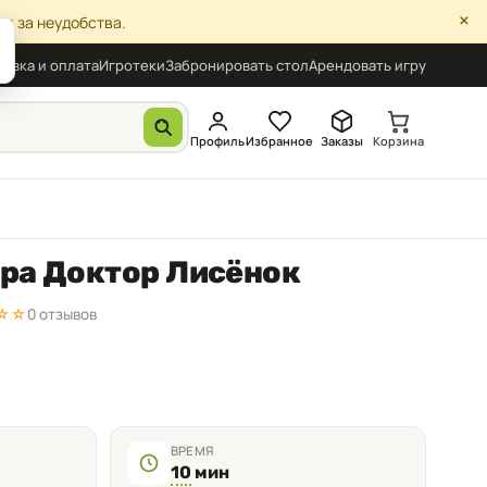
×
я за неудобства.
авка и оплата
Игротеки
Забронировать стол
Арендовать игру
Профиль
Избранное
Заказы
Корзина
гра Доктор Лисёнок
☆☆
0 отзывов
ВРЕМЯ
10
мин