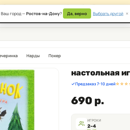
сайта — возможны временные ошибки в работе. Приносим извинени
×
Ваш город —
Ростов-на-Дону
?
Да, верно
Выбрать другой
) 177-87-17
Дост
ечеринка
Нарды
Покер
настольная и
Предзаказ 7-10 дней
☆☆☆
690 р.
ИГРОКИ
2
–
4