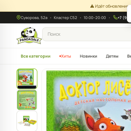
⚠️ Идёт обновление 
Суворова, 52а
•
Кластер С52
•
10:00–20:00
+7 (908
Все категории
Хиты
Новинки
Детям
В