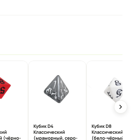
Кубик D4
Кубик D8
кий
Классический
Классический
й (чёрно-
(мраморный, серо-
(бело-чёрный)