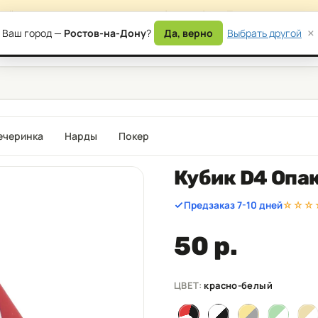
сайта — возможны временные ошибки в работе. Приносим извинени
×
Ваш город —
Ростов-на-Дону
?
Да, верно
Выбрать другой
) 177-87-17
Дост
ечеринка
Нарды
Покер
Кубик D4 Опа
Предзаказ 7-10 дней
☆☆☆
50 р.
ЦВЕТ:
красно-белый