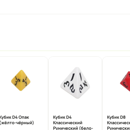
Кубик D4 Опак
Кубик D4
Кубик D8
(жёлто-чёрный)
Классический
Классичес
Рунический (бело-
Рунически