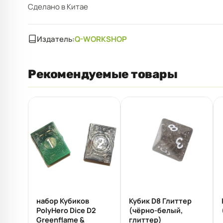
Сделано в Китае
Издатель:
Q-WORKSHOP
Рекомендуемые товары
набор Кубиков
Кубик D8 Глиттер
PolyHero Dice D2
(чёрно-белый,
Greenflame &
глиттер)