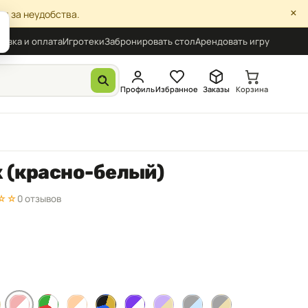
×
я за неудобства.
авка и оплата
Игротеки
Забронировать стол
Арендовать игру
Профиль
Избранное
Заказы
Корзина
к (красно-белый)
☆☆
0 отзывов