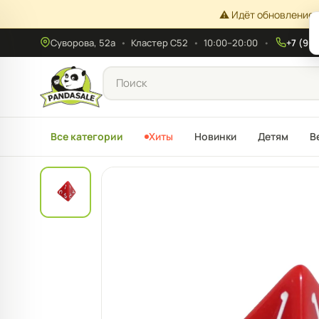
⚠️ Идёт обновление 
Суворова, 52а
•
Кластер С52
•
10:00–20:00
+7 (908
Все категории
Хиты
Новинки
Детям
В