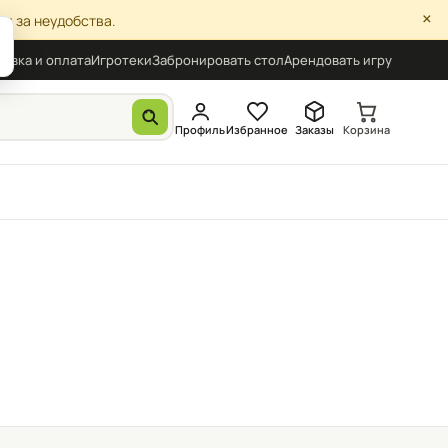
×
я за неудобства.
авка и оплата
Игротеки
Забронировать стол
Арендовать игру
Профиль
Избранное
Заказы
Корзина