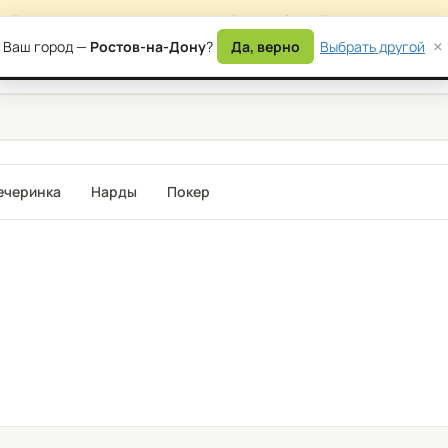
сайта — возможны временные ошибки в работе. Приносим извинени
×
Ваш город —
Ростов-на-Дону
?
Да, верно
Выбрать другой
) 177-87-17
Дост
ечеринка
Нарды
Покер