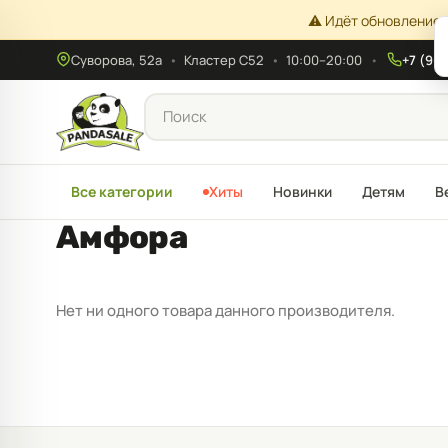
⚠️ Идёт обновление 
Суворова, 52а
•
Кластер С52
•
10:00–20:00
+7 (908
Все категории
Хиты
Новинки
Детям
В
Амфора
Нет ни одного товара данного производителя.