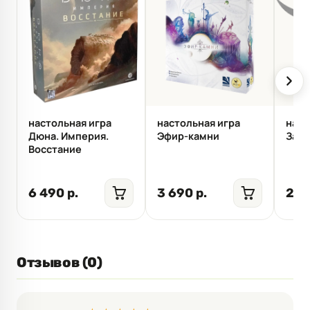
настольная игра
настольная игра
наст
Дюна. Империя.
Эфир-камни
Заяц
Восстание
6 490 р.
3 690 р.
290
Отзывов (0)