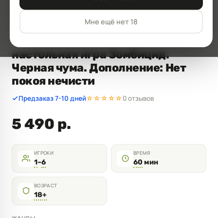
Мне ещё нет 18
Нажмите для увеличения
настольная игра Зомбицид.
Черная чума. Дополнение: Нет
покоя нечисти
Предзаказ 7-10 дней
☆☆☆☆☆
0 отзывов
5 490 р.
ИГРОКИ
ВРЕМЯ
1
–
6
60
мин
ВОЗРАСТ
18+