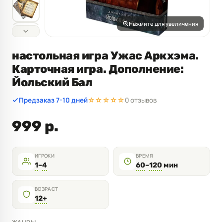
Нажмите для увеличения
настольная игра Ужас Аркхэма.
Карточная игра. Дополнение:
Йольский Бал
Предзаказ 7-10 дней
☆☆☆☆☆
0 отзывов
999 р.
ИГРОКИ
ВРЕМЯ
1
–
4
60
–
120
мин
ВОЗРАСТ
12+