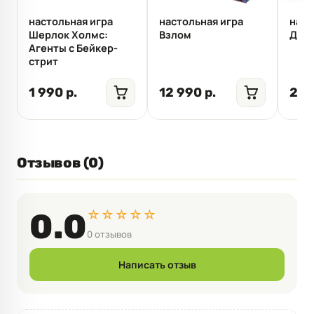
настольная игра
настольная игра
наст
Шерлок Холмс:
Взлом
Дик
Агенты с Бейкер-
стрит
1 990 р.
12 990 р.
2 4
Отзывов (0)
☆☆☆☆☆
0.0
0 отзывов
Написать отзыв