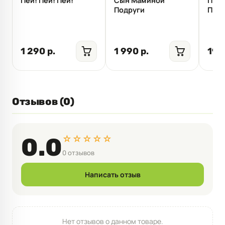
Пей! Пей! Пей!
Сын Маминой
Прай
Подруги
Про
1 290 р.
1 990 р.
19 
Отзывов (0)
☆☆☆☆☆
0.0
0 отзывов
Написать отзыв
Нет отзывов о данном товаре.