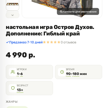
Нажмите для увеличения
настольная игра Остров Духов.
Дополнение: Гиблый край
Предзаказ 7-10 дней
☆☆☆☆☆
0 отзывов
4 990 р.
ИГРОКИ
ВРЕМЯ
1
–
6
90
–
180
мин
ВОЗРАСТ
13+
ЖАНРЫ