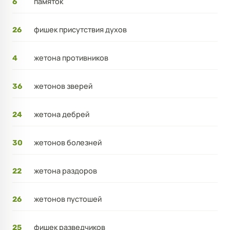
памяток
6
фишек присутствия духов
26
жетона противников
4
жетонов зверей
36
жетона дебрей
24
жетонов болезней
30
жетона раздоров
22
жетонов пустошей
26
фишек разведчиков
25