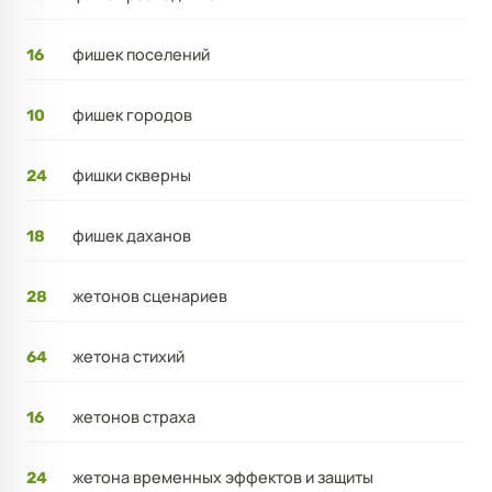
фишек поселений
16
фишек городов
10
фишки скверны
24
фишек даханов
18
жетонов сценариев
28
жетона стихий
64
жетонов страха
16
жетона временных эффектов и защиты
24