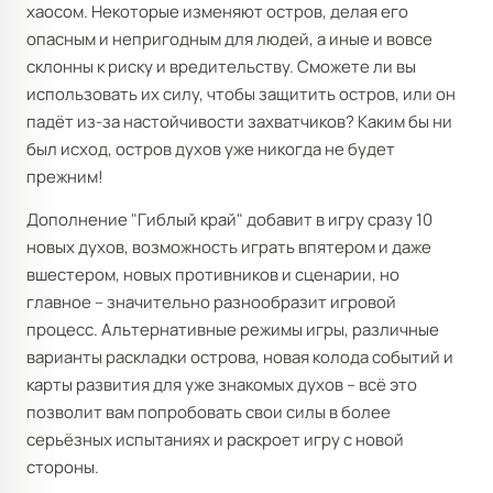
хаосом. Некоторые изменяют остров, делая его
опасным и непригодным для людей, а иные и вовсе
склонны к риску и вредительству. Сможете ли вы
использовать их силу, чтобы защитить остров, или он
падёт из-за настойчивости захватчиков? Каким бы ни
был исход, остров духов уже никогда не будет
прежним!
Дополнение "Гиблый край" добавит в игру сразу 10
новых духов, возможность играть впятером и даже
вшестером, новых противников и сценарии, но
главное – значительно разнообразит игровой
процесс. Альтернативные режимы игры, различные
варианты раскладки острова, новая колода событий и
карты развития для уже знакомых духов – всё это
позволит вам попробовать свои силы в более
серьёзных испытаниях и раскроет игру с новой
стороны.