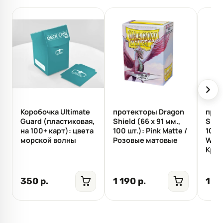
Коробочка Ultimate
протекторы Dragon
прот
Guard (пластиковая,
Shield (66 х 91 мм.,
Shiel
на 100+ карт): цвета
100 шт.): Pink Matte /
100 
морской волны
Розовые матовые
Whit
Кре
350 р.
1 190 р.
1 19