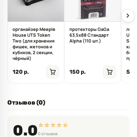
органайзер Meeple
протекторы GaGa
лист
House UTS Token
63,5x88 Стандарт
Ultr
Two (для хранения
Alpha (110 шт.)
Seri
фишек, жетонов и
карм
кубиков, 2 секции,
боко
чёрный)
про
120 р.
150 р.
50 
Отзывов (0)
☆☆☆☆☆
0.0
0 отзывов