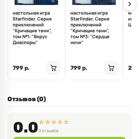
настольная игра
настольная игра
наст
Starfinder. Серия
Starfinder. Серия
игра
приключений
приключений
Шир
"Кричащие тени",
"Кричащие тени",
том №1: "Вирус
том №3: "Сердце
Диаспоры"
ночи"
799 р.
799 р.
2 4
Отзывов (0)
☆☆☆☆☆
0.0
0 отзывов